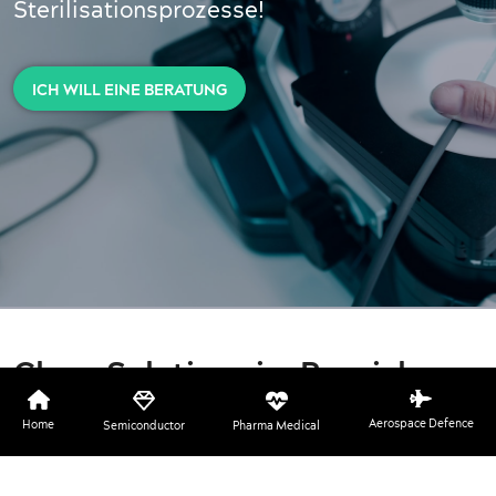
Sterilisationsprozesse!
ICH WILL EINE BERATUNG
Clean Solutions im Bereich
Pharma – Medical
Aerospace Defence
Home
Semiconductor
Pharma Medical